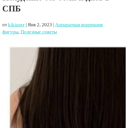
СПБ
от
kikiuser
|
Янв 2, 2023
|
Аппаратная коррекция
фигуры
,
Полезные советы