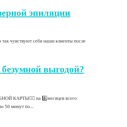
зерной эпиляции
о так чувствуют себя наши клиенты после
 безумной выгодой?
ОЙ КАРТЫ👇🏻 на 6️⃣месяцев всего
о 50 минут по...