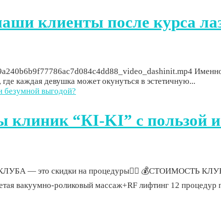
наши клиенты после курса ла
27429a240b6b9f77786ac7d084c4dd88_video_dashinit.mp4 Именн
 где каждая девушка может окунуться в эстетичную...
 клиник “КI-KI” с пользой и
ЛУБА — это скидки на процедуры👍🏻 💰СТОИМОСТЬ КЛУБН
иобретая вакуумно-роликовый массаж+RF лифтинг 12 процедур п