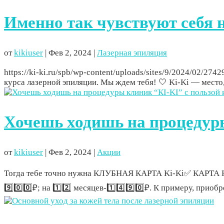
Именно так чувствуют себя 
от
kikiuser
|
Фев 2, 2024
|
Лазерная эпиляция
https://ki-ki.ru/spb/wp-content/uploads/sites/9/2024/02/
курса лазерной эпиляции. Мы ждем тебя! 🤍 Ki-Ki — место,
Хочешь ходишь на процедуры
от
kikiuser
|
Фев 2, 2024
|
Акции
Тогда тебе точно нужна КЛУБНАЯ КАРТА Ki-Ki✅ КАРТА К
9️⃣0️⃣0️⃣₽; на 1️⃣2️⃣ месяцев-1️⃣4️⃣9️⃣0️⃣₽. К примеру, пр