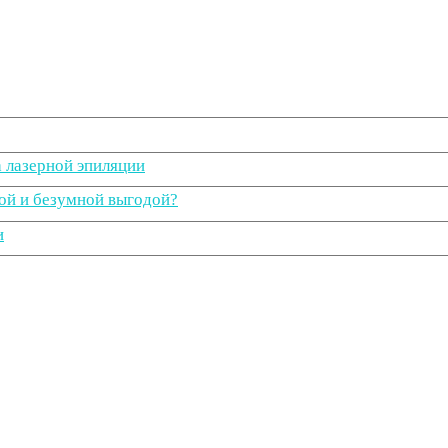
а лазерной эпиляции
ой и безумной выгодой?
и