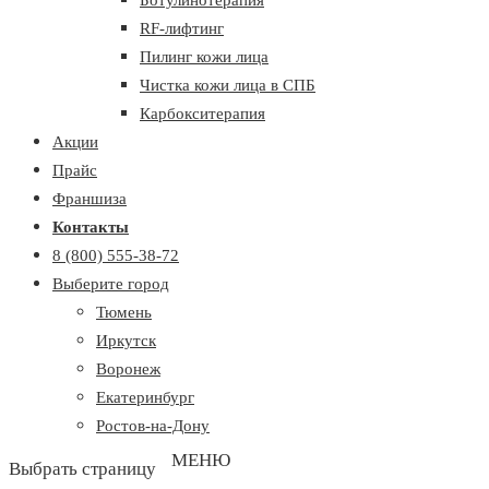
Ботулинотерапия
RF-лифтинг
Пилинг кожи лица
Чистка кожи лица в СПБ
Карбокситерапия
Акции
Прайс
Франшиза
Контакты
8 (800) 555-38-72
Выберите город
Тюмень
Иркутск
Воронеж
Екатеринбург
Ростов-на-Дону
Выбрать страницу