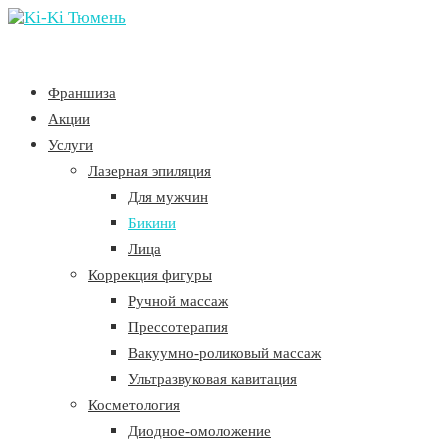
Франшиза
Акции
Услуги
Лазерная эпиляция
Для мужчин
Бикини
Лица
Коррекция фигуры
Ручной массаж
Прессотерапия
Вакуумно-роликовый массаж
Ультразвуковая кавитация
Косметология
Диодное-омоложение