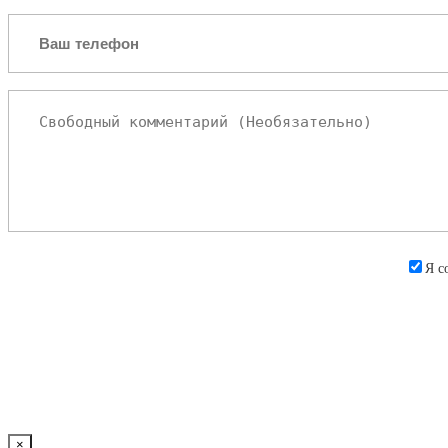
Я с
×