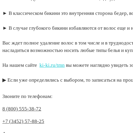
⠀
► В классическом бикини это внутренняя сторона бедер, во
⠀
► В случае глубокого бикини избавляются от волос еще и н
⠀
Вас ждет полное удаление волос в том числе и в труднодо
насладиться возможностью носить любые типы белья и куп
⠀
На нашем сайте
ki-ki.ru/tmn
вы можете наглядно увидеть зо
⠀
▶ Если уже определились с выбором, то записаться на пр
Звоните по телефонам:
8 (800) 555-38-72
+7 (3452) 57-88-25