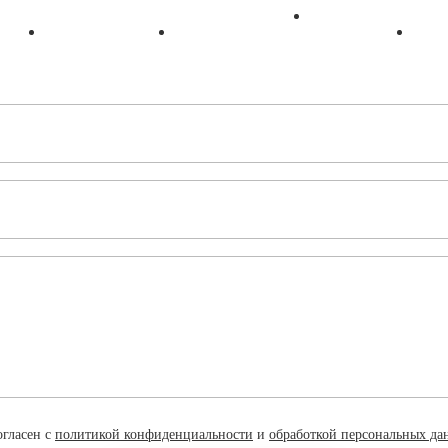
Макс
VK
Telegram
Instagram
огласен с
политикой конфиденциальности
и
обработкой персональных да