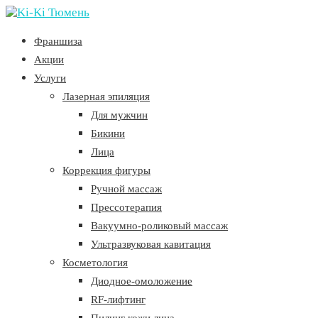
Франшиза
Акции
Услуги
Лазерная эпиляция
Для мужчин
Бикини
Лица
Коррекция фигуры
Ручной массаж
Прессотерапия
Вакуумно-роликовый массаж
Ультразвуковая кавитация
Косметология
Диодное-омоложение
RF-лифтинг