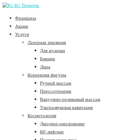
Франшиза
Акции
Услуги
Лазерная эпиляция
Для мужчин
Бикини
Лица
Коррекция фигуры
Ручной массаж
Прессотерапия
Вакуумно-роликовый массаж
Ультразвуковая кавитация
Косметология
Диодное-омоложение
RF-лифтинг