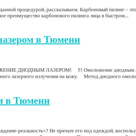
с данной процедурой, рассказываем. Карбоновый пилинг – э
ное преимущество карбонового пилинга лица в быстром...
азером в Тюмени
Е ДИОДНЫМ ЛАЗЕРОМ! ⠀ ‼! Омоложение диодным лаз
го лазерного излучения на кожу. ⠀ Метод диодного омолож
м в Тюмени
идание-реальность»? Не прячьте его под одеждой, воспользу