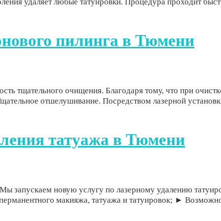
ления удаляет любые татуировки. Процедура проходит быстр
онового пилинга в Тюмени
ть тщательного очищения. Благодаря тому, что при очистке
Тщательное отшелушивание. Посредством лазерной установки
аления татуажа в Тюмени
скаем новую услугу по лазерному удалению татуирово
 перманентного макияжа, татуажа и татуировок; ► Возможно