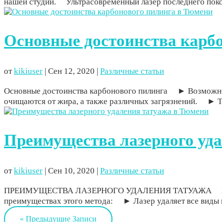
нашей студии. ⠀ Ультрасовременный лазер последнего поко
Основные достоинства карб
от
kikiuser
|
Сен 12, 2020
|
Различные статьи
Основные достоинства карбонового пилинга ⠀ ► Возможнос
очищаются от жира, а также различных загрязнений. ⠀ ► 
Преимущества лазерного уд
от
kikiuser
|
Сен 10, 2020
|
Различные статьи
ПРЕИМУЩЕСТВА ЛАЗЕРНОГО УДАЛЕНИЯ ТАТУАЖА ⠀ Мы запу
преимуществах этого метода: ⠀ ► Лазер удаляет все виды
« Предыдущие Записи